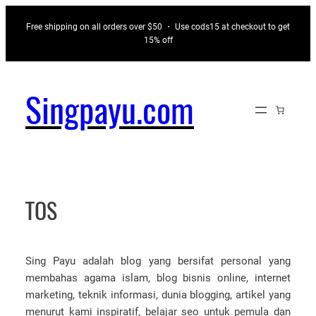
Skip
Free shipping on all orders over $50 ・ Use cods15 at checkout to get
to
15% off
content
Singpayu.com
TOS
Sing Payu adalah blog yang bersifat personal yang
membahas agama islam, blog bisnis online, internet
marketing, teknik informasi, dunia blogging, artikel yang
menurut kami inspiratif, belajar seo untuk pemula dan