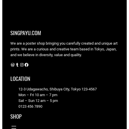
SINGPAYU.COM
We are a poster shop bringing you carefully created and unique art
prints. We are a curious and creative team based in Tokyo, Japan,
and we believe in diversity, value and quality.
WordPress
Tumblr
Instagram
Facebook
LOCATION
12-3 Udagawacho, Shibuya City, Tokyo 123-4567
Mon – Fri 10 am – 7 pm
Sat – Sun 12 am – 5 pm
0123 456 7890
SHOP