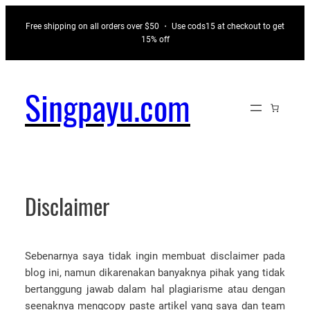
Skip
Free shipping on all orders over $50 ・ Use cods15 at checkout to get
to
15% off
content
Singpayu.com
Disclaimer
Sebenarnya saya tidak ingin membuat disclaimer pada
blog ini, namun dikarenakan banyaknya pihak yang tidak
bertanggung jawab dalam hal plagiarisme atau dengan
seenaknya mengcopy paste artikel yang saya dan team