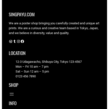
SINGPAYU.COM
We are a poster shop bringing you carefully created and unique art
prints. We are a curious and creative team based in Tokyo, Japan,
and we believe in diversity, value and quality.
WordPress
Tumblr
Instagram
Facebook
LOCATION
12-3 Udagawacho, Shibuya City, Tokyo 123-4567
Mon – Fri 10 am – 7 pm
Sat – Sun 12 am – 5 pm
0123 456 7890
SHOP
INFO